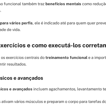
ino funcional também traz
benefícios mentais
como redução
.
 para vários perfis
, ele é indicado até para quem quer preve
ade de vida.
exercícios e como executá-los corret
 os exercícios centrais do
treinamento funcional
e a import
tir resultados.
ásicos e avançados
sicos e avançados
incluem agachamentos, levantamento ter
ativam vários músculos e preparam o corpo para tarefas do 