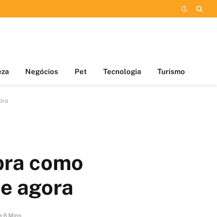
eza
Negócios
Pet
Tecnologia
Turismo
ora
bra como
de agora
a 6 Mins