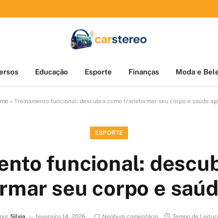
ersos
Educação
Esporte
Finanças
Moda e Bel
me
»
Treinamento funcional: descubra como transformar seu corpo e saúde ag
ESPORTE
ento funcional: descu
rmar seu corpo e saú
 por
Silvia
fevereiro 14, 2026
Nenhum comentário
Tempo de Leitur