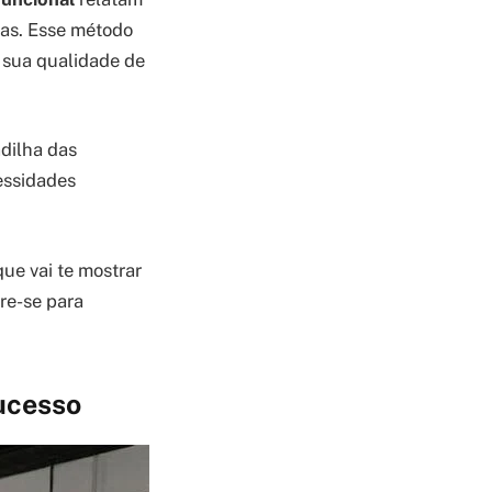
nas. Esse método
m sua qualidade de
dilha das
essidades
 que vai te mostrar
re-se para
sucesso