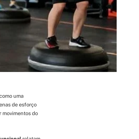
 como uma
enas de esforço
ar movimentos do
funcional
relatam