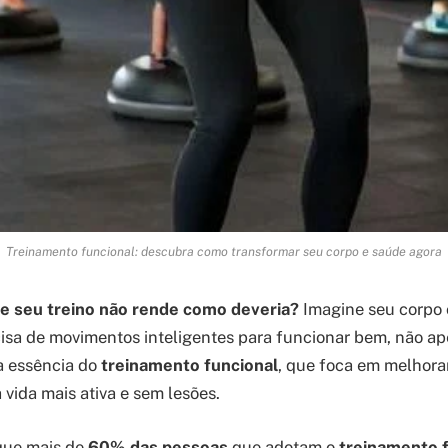
Treinamento funcional: descubra como transformar seu corpo e saúde agora
ue seu treino não rende como deveria?
Imagine seu corpo
sa de movimentos inteligentes para funcionar bem, não ap
 a essência do
treinamento funcional
, que foca em melhor
 vida mais ativa e sem lesões.
que mais de
60% das pessoas
que adotam o
treinamento 