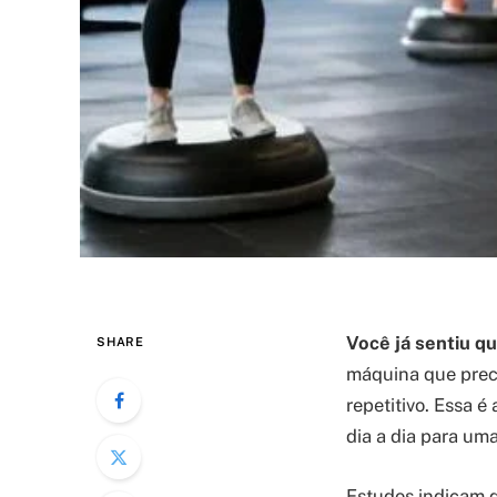
Você já sentiu q
SHARE
máquina que preci
repetitivo. Essa é
dia a dia para uma
Estudos indicam 