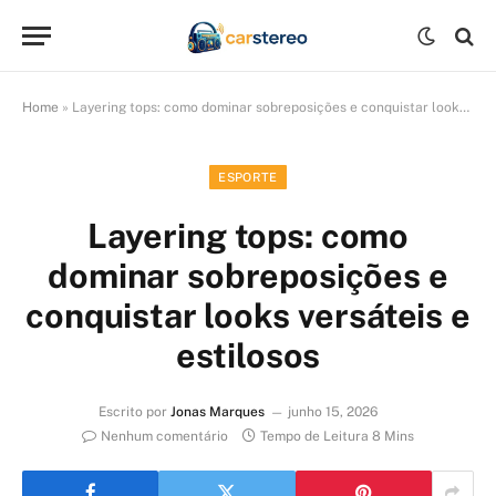
Home
»
Layering tops: como dominar sobreposições e conquistar looks versáteis e estilosos
ESPORTE
Layering tops: como
dominar sobreposições e
conquistar looks versáteis e
estilosos
Escrito por
Jonas Marques
junho 15, 2026
Nenhum comentário
Tempo de Leitura 8 Mins