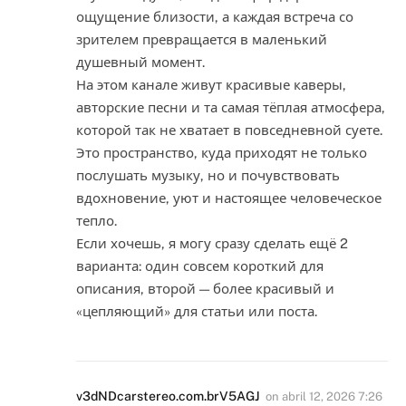
ощущение близости, а каждая встреча со
зрителем превращается в маленький
душевный момент.
На этом канале живут красивые каверы,
авторские песни и та самая тёплая атмосфера,
которой так не хватает в повседневной суете.
Это пространство, куда приходят не только
послушать музыку, но и почувствовать
вдохновение, уют и настоящее человеческое
тепло.
Если хочешь, я могу сразу сделать ещё 2
варианта: один совсем короткий для
описания, второй — более красивый и
«цепляющий» для статьи или поста.
v3dNDcarstereo.com.brV5AGJ
on
abril 12, 2026 7:26