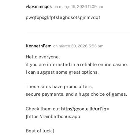
vkpxmmnqos
on
março 15, 2026 11:09 am
pwqfxpxgkfptsleghqsotspjnmvdqt
KennethFem
on
março 30, 2026 5:53 pm
Hello everyone,
if you are interested in a reliable online casino,
I can suggest some great options.
These sites have promo offers,
secure payments, and a huge choice of games.
Check them out
http://google.lk/url?q=
]https://rainbetbonus.app
Best of luck )