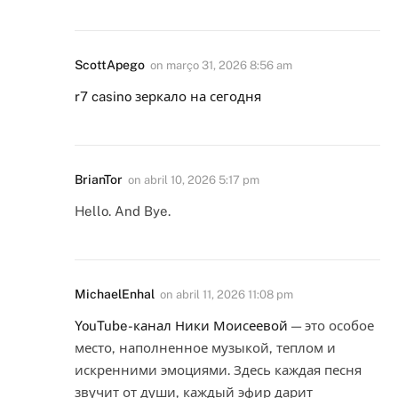
ScottApego
on
março 31, 2026 8:56 am
r7 casino зеркало на сегодня
BrianTor
on
abril 10, 2026 5:17 pm
Hello. And Bye.
MichaelEnhal
on
abril 11, 2026 11:08 pm
YouTube-канал Ники Моисеевой
— это особое
место, наполненное музыкой, теплом и
искренними эмоциями. Здесь каждая песня
звучит от души, каждый эфир дарит