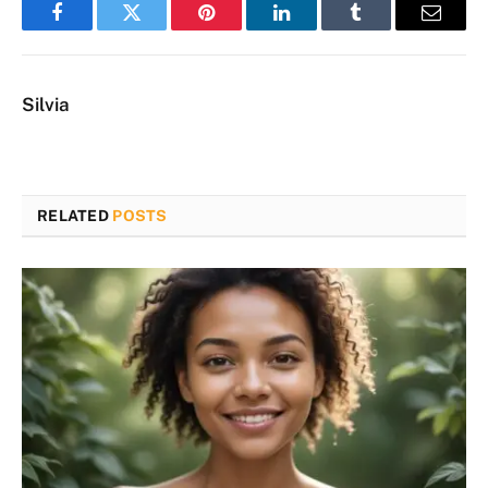
Facebook
Twitter
Pinterest
LinkedIn
Tumblr
Email
Silvia
RELATED
POSTS