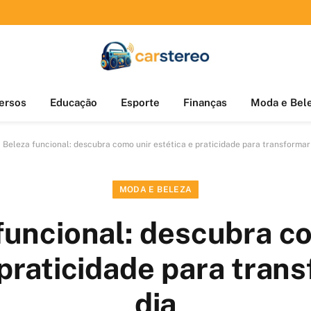
ersos
Educação
Esporte
Finanças
Moda e Bel
»
Beleza funcional: descubra como unir estética e praticidade para transformar
MODA E BELEZA
funcional: descubra c
 praticidade para tran
dia