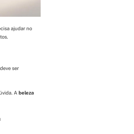
ecisa ajudar no
tos.
 deve ser
dúvida. A
beleza
a