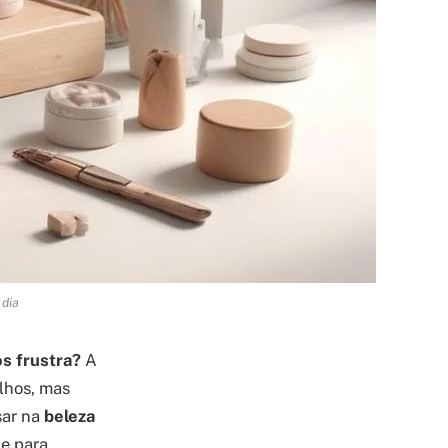
 dia
s frustra?
A
lhos, mas
sar na
beleza
de para