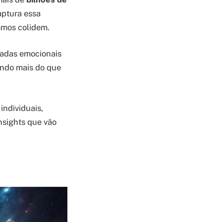
ptura essa
smos colidem.
madas emocionais
endo mais do que
individuais,
nsights que vão