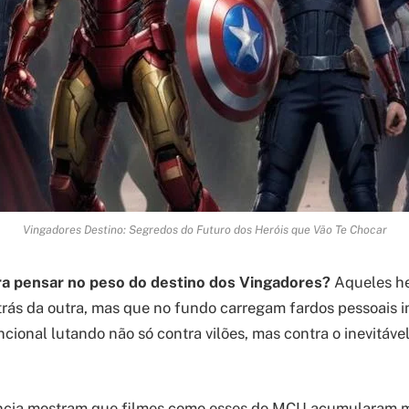
Vingadores Destino: Segredos do Futuro dos Heróis que Vão Te Chocar
ra pensar no peso do destino dos Vingadores?
Aqueles he
rás da outra, mas que no fundo carregam fardos pessoais 
cional lutando não só contra vilões, mas contra o inevitáve
ncia mostram que filmes como esses do MCU acumularam 