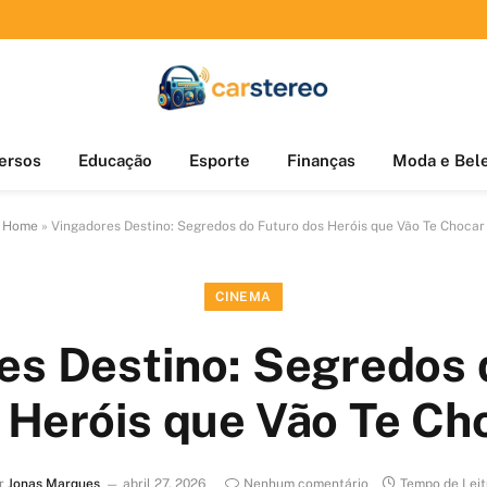
ersos
Educação
Esporte
Finanças
Moda e Bel
Home
»
Vingadores Destino: Segredos do Futuro dos Heróis que Vão Te Chocar
CINEMA
es Destino: Segredos 
 Heróis que Vão Te Ch
r
Jonas Marques
abril 27, 2026
Nenhum comentário
Tempo de Leit