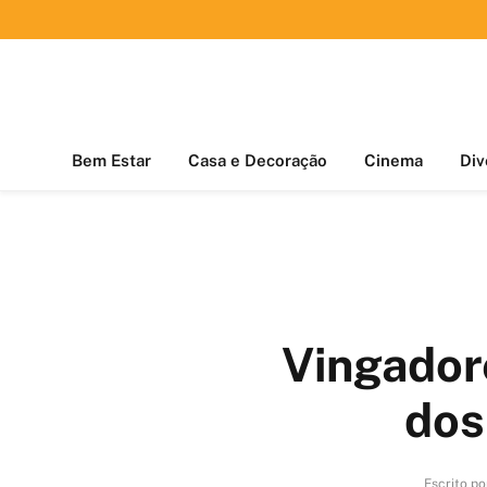
Bem Estar
Casa e Decoração
Cinema
Div
Vingador
dos
Escrito po