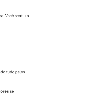
a. Você sentiu o
ndo tudo pelos
dores
se