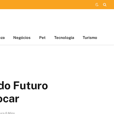
eza
Negócios
Pet
Tecnologia
Turismo
do Futuro
ocar
ura 6 Mins