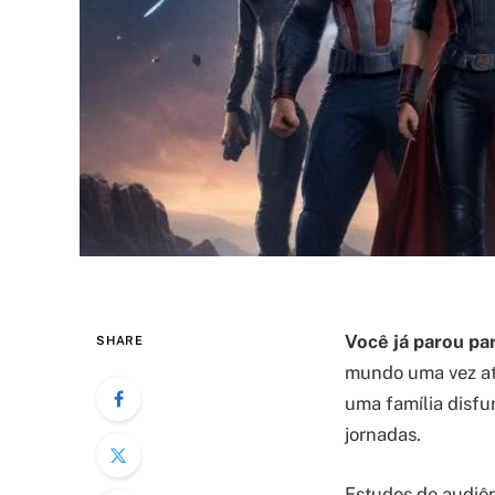
Você já parou pa
SHARE
mundo uma vez at
uma família disfun
jornadas.
Estudos de audiê