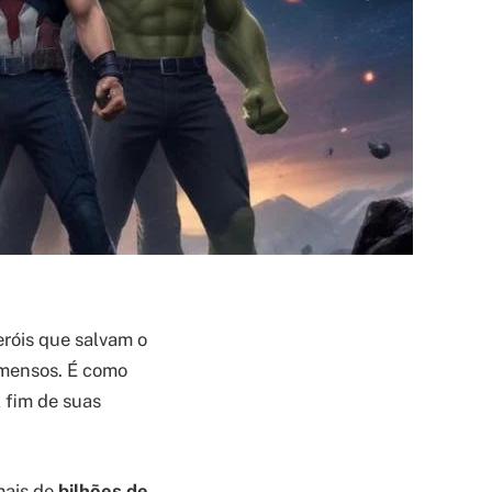
róis que salvam o
imensos. É como
l fim de suas
mais de
bilhões de