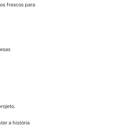
os frescos para
resas
rojeto.
er a história