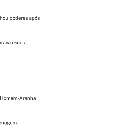
anhou poderes após
rava escola,
 um Homem-Aranha
sonagem.