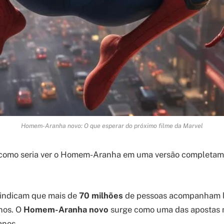
Homem-Aranha novo: O que esperar do próximo filme da Marvel
 como seria ver o Homem-Aranha em uma versão completam
 indicam que mais de
70 milhões
de pessoas acompanham 
nos. O
Homem-Aranha novo
surge como uma das apostas 
anos.