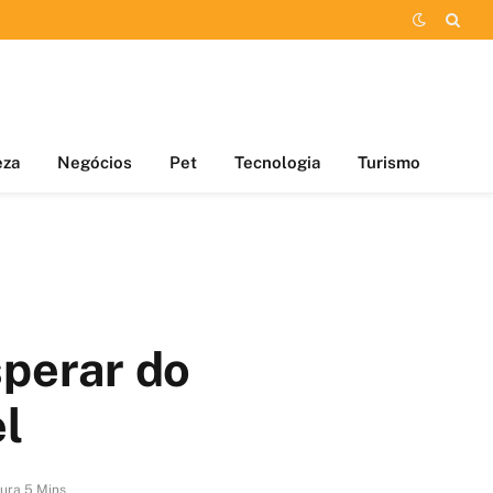
eza
Negócios
Pet
Tecnologia
Turismo
perar do
l
ura 5 Mins