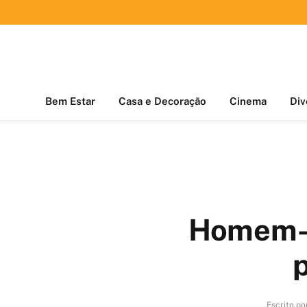
Bem Estar
Casa e Decoração
Cinema
Div
Homem-A
Escrito po