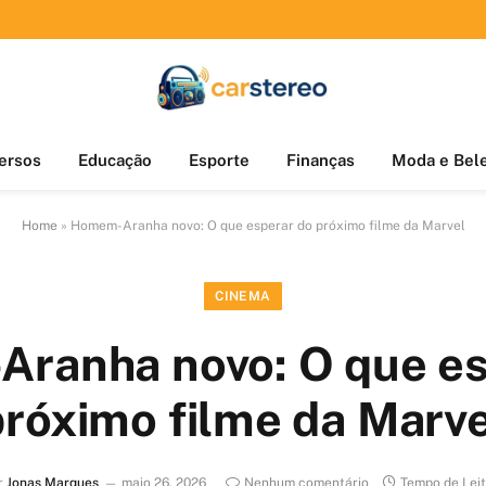
ersos
Educação
Esporte
Finanças
Moda e Bel
Home
»
Homem-Aranha novo: O que esperar do próximo filme da Marvel
CINEMA
ranha novo: O que es
próximo filme da Marve
r
Jonas Marques
maio 26, 2026
Nenhum comentário
Tempo de Leit