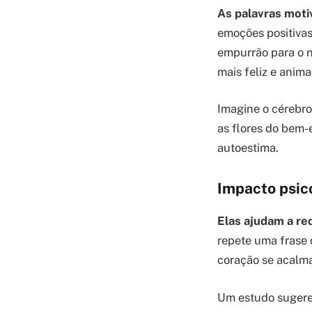
As palavras moti
emoções positivas
empurrão para o n
mais feliz e anima
Imagine o cérebro
as flores do bem-
autoestima.
Impacto psico
Elas ajudam a re
repete uma frase q
coração se acalma
Um estudo sugere 