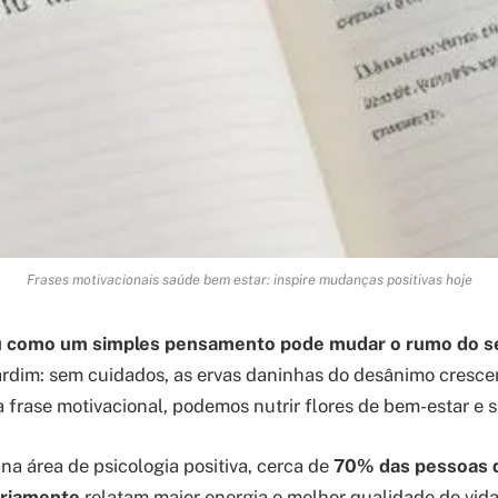
Frases motivacionais saúde bem estar: inspire mudanças positivas hoje
u como um simples pensamento pode mudar o rumo do se
rdim: sem cuidados, as ervas daninhas do desânimo cresc
a frase motivacional, podemos nutrir flores de bem-estar e 
a área de psicologia positiva, cerca de
70% das pessoas 
ariamente
relatam maior energia e melhor qualidade de vid