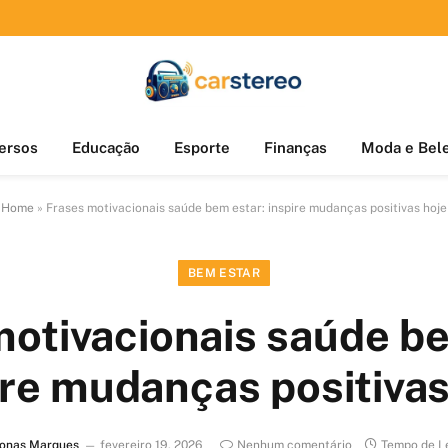
ersos
Educação
Esporte
Finanças
Moda e Bel
Home
»
Frases motivacionais saúde bem estar: inspire mudanças positivas hoje
BEM ESTAR
motivacionais saúde be
ire mudanças positivas
Jonas Marques
fevereiro 19, 2026
Nenhum comentário
Tempo de Le