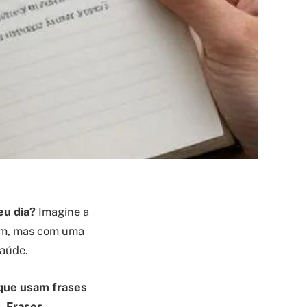
u dia?
Imagine a
em, mas com uma
saúde.
que usam frases
a.
Frases