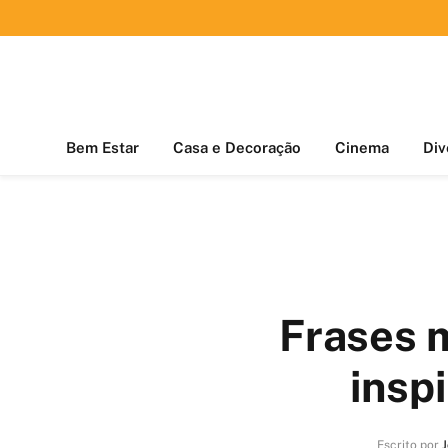
Bem Estar
Casa e Decoração
Cinema
Div
Frases 
insp
Escrito por