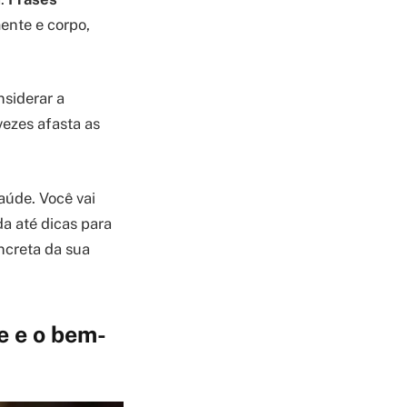
ente e corpo,
nsiderar a
vezes afasta as
aúde. Você vai
a até dicas para
ncreta da sua
e e o bem-