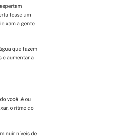
despertam
erta fosse um
 deixam a gente
d’água que fazem
os e aumentar a
o você lê ou
xar, o ritmo do
minuir níveis de