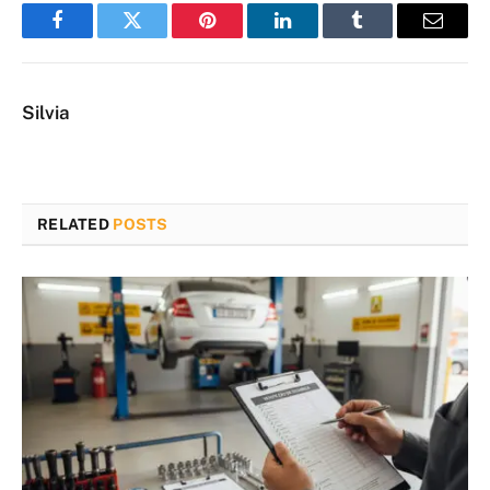
Facebook
Twitter
Pinterest
LinkedIn
Tumblr
Email
Silvia
RELATED
POSTS